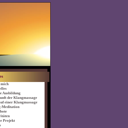
es
 mich
lles
e Ausbildung
unft der Klangmassage
auf einer Klangmassage
-Meditation
bote
itäten
e Projekt
s