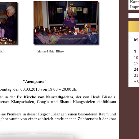
Kont
Impr
M
3
gsgespräch Infostand Heidi Blisse
10
17
24
31
« 
“Atempause”
onntag, den 03.03.2013 von 19.00 – 20.00Uhr
nst in der
Ev. Kirche von Neustadtgödens
, der von Heidi Blisse´s
verser Klangschalen, Gong´s und Shanti Klangspielen einfühlsam
eine Premiere in dieser Region, Klängen einen besonderen Raum und
ebot wurde von einer zahlreich erschienenen Zuhörerschaft dankbar