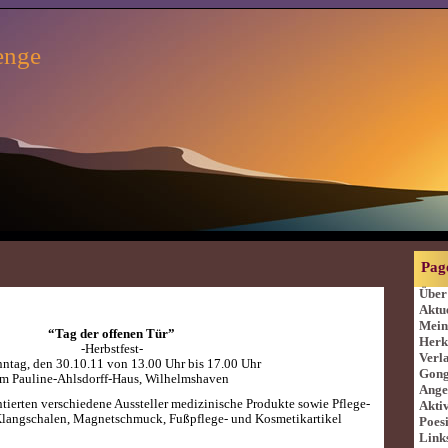
enge
Pag
Über
Aktue
Mein
“Tag der offenen Tür”
Herk
-Herbstfest-
Verl
ntag, den 30.10.11 von 13.00 Uhr bis 17.00 Uhr
Gong
im Pauline-Ahlsdorff-Haus, Wilhelmshaven
Ange
tierten verschiedene Aussteller medizinische Produkte sowie Pflege-
Aktiv
 Klangschalen, Magnetschmuck, Fußpflege- und Kosmetikartikel
Poesi
Link